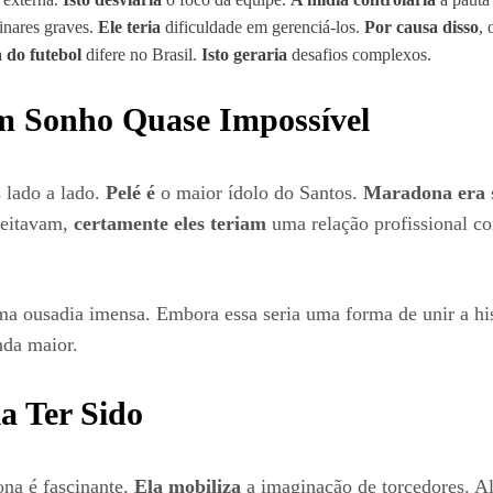
inares graves.
Ele teria
dificuldade em gerenciá-los.
Por causa disso
, 
 do futebol
difere no Brasil.
Isto geraria
desafios complexos.
m Sonho Quase Impossível
 lado a lado.
Pelé é
o maior ídolo do Santos.
Maradona era
peitavam,
certamente eles teriam
uma relação profissional c
ma ousadia imensa. Embora essa seria uma forma de unir a hi
nda maior.
a Ter Sido
ona é fascinante.
Ela mobiliza
a imaginação de torcedores. A