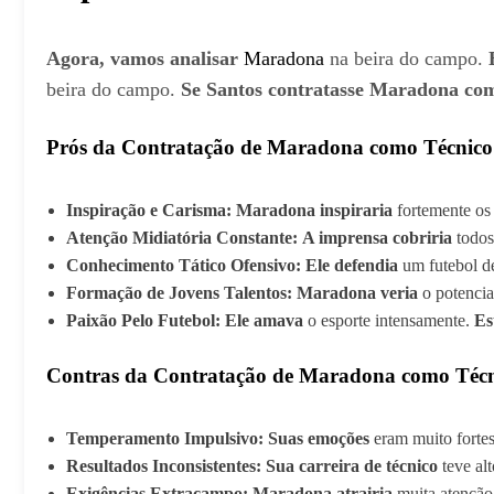
Agora, vamos analisar
Maradona
na beira do campo.
beira do campo.
Se Santos contratasse Maradona co
Prós da Contratação de Maradona como Técnico
Inspiração e Carisma:
Maradona inspiraria
fortemente os
Atenção Midiatória Constante:
A imprensa cobriria
todos
Conhecimento Tático Ofensivo:
Ele defendia
um futebol d
Formação de Jovens Talentos:
Maradona veria
o potencia
Paixão Pelo Futebol:
Ele amava
o esporte intensamente.
Es
Contras da Contratação de Maradona como Téc
Temperamento Impulsivo:
Suas emoções
eram muito forte
Resultados Inconsistentes:
Sua carreira de técnico
teve alt
Exigências Extracampo:
Maradona atrairia
muita atenção