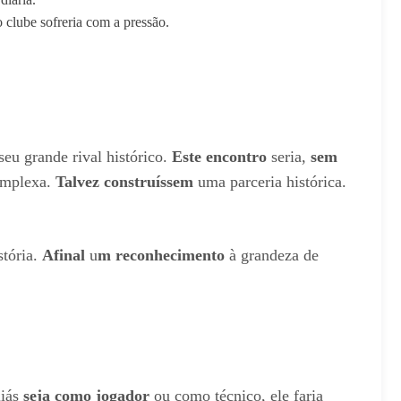
o clube sofreria com a pressão.
seu grande rival histórico.
Este encontro
seria,
sem
omplexa.
Talvez construíssem
uma parceria histórica.
stória.
Afinal
u
m reconhecimento
à grandeza de
liás
seja como jogador
ou como técnico, ele faria