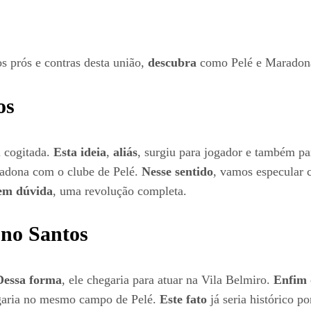
s prós e contras desta união,
descubra
como Pelé e Maradona
os
i cogitada.
Esta ideia
,
aliás
, surgiu para jogador e também pa
radona com o clube de Pelé.
Nesse sentido
, vamos especular
em dúvida
, uma revolução completa.
 no Santos
Dessa forma
, ele chegaria para atuar na Vila Belmiro.
Enfim
aria no mesmo campo de Pelé.
Este fato
já seria histórico por