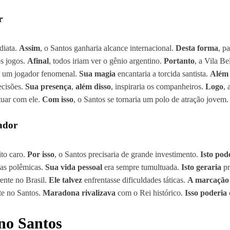
r
diata.
Assim
, o Santos ganharia alcance internacional.
Desta forma
, p
s jogos.
Afinal
, todos iriam ver o gênio argentino.
Portanto
, a Vila B
, um jogador fenomenal.
Sua magia
encantaria a torcida santista.
Além 
ecisões.
Sua presença
,
além disso
, inspiraria os companheiros.
Logo
, 
tuar com ele.
Com isso
, o Santos se tornaria um polo de atração jovem.
ador
to caro.
Por isso
, o Santos precisaria de grande investimento.
Isto pod
as polêmicas.
Sua vida pessoal
era sempre tumultuada.
Isto geraria
pr
rente no Brasil.
Ele talvez
enfrentasse dificuldades táticas.
A marcação 
te no Santos.
Maradona rivalizava
com o Rei histórico.
Isso poderia
c
no Santos