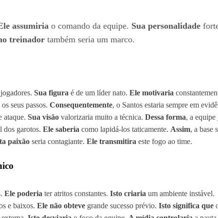
Ele assumiria
o comando da equipe.
Sua personalidade
fort
mo treinador
também seria um marco.
 jogadores.
Sua figura
é de um líder nato.
Ele motivaria
constantement
 os seus passos.
Consequentemente
, o Santos estaria sempre em evi
e ataque.
Sua visão
valorizaria muito a técnica.
Dessa forma
, a equipe
l dos garotos.
Ele saberia
como lapidá-los taticamente.
Assim
, a base 
ta paixão
seria contagiante.
Ele transmitira
este fogo ao time.
nico
s.
Ele poderia
ter atritos constantes.
Isto criaria
um ambiente instável.
os e baixos.
Ele não obteve
grande sucesso prévio.
Isto significa que
o
 externa.
Isto desviaria
o foco da equipe.
A mídia controlaria
a pauta 