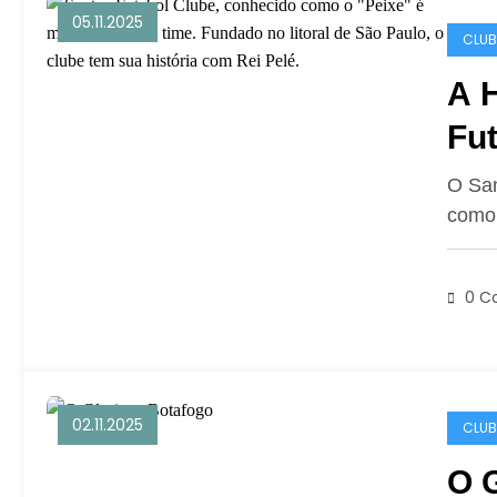
05.11.2025
CLUB
A H
Fu
O San
como 
0 C
02.11.2025
CLUB
O 