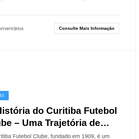
omentários
Consulte Mais Informação
ES
istória do Curitiba Futebol
be – Uma Trajetória de
rias e Paixão
itiba Futebol Clube, fundado em 1909, é um