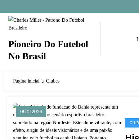
Pular
para
o
conteúdo
I
Pioneiro Do Futebol
No Brasil
Página inicial
Clubes
09.01.2026
CLUB
His