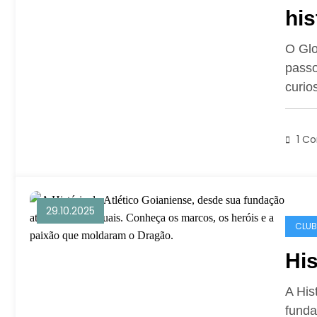
his
O Glo
passo
curi
1 C
29.10.2025
CLUB
His
A His
funda