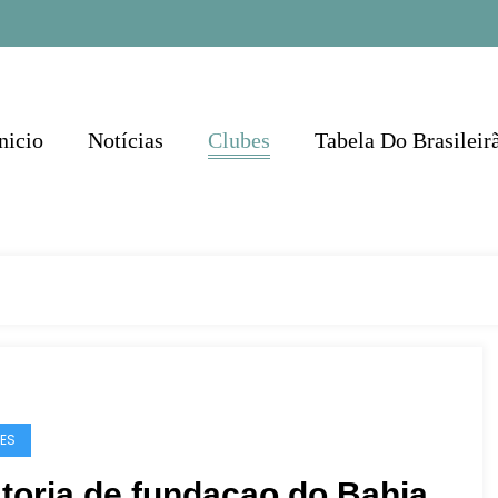
nicio
Notícias
Clubes
Tabela Do Brasileir
ES
toria de fundacao do Bahia