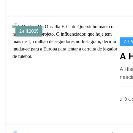
24.11.2025
CLUB
A H
A His
nasci
0 C