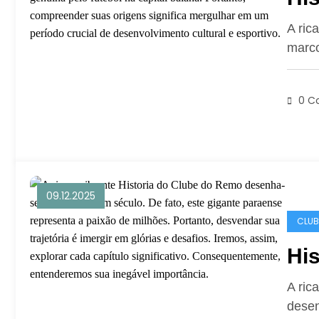
A ric
marco
0 C
09.12.2025
CLUB
Hi
A ric
desen