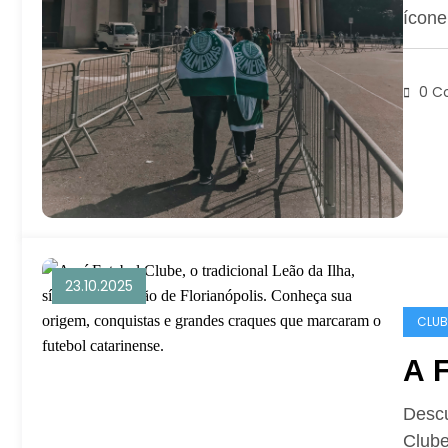
ícone
0 C
23.10.2025
CLUB
A 
Descu
Clube