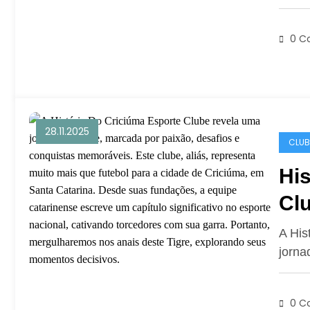
0 C
28.11.2025
CLUB
His
Cl
A His
jorna
0 C