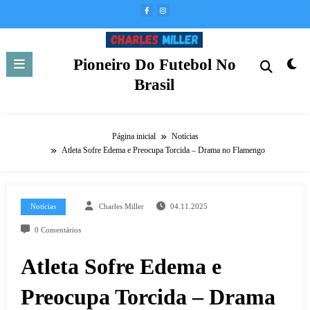
Pular
para
o
conteúdo
Pioneiro Do Futebol No
Brasil
Página inicial
Notícias
Atleta Sofre Edema e Preocupa Torcida – Drama no Flamengo
Notícias
Charles Miller
04.11.2025
0 Comentários
Atleta Sofre Edema e
Preocupa Torcida – Drama