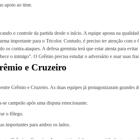
no apoio ao time.
ndo o controle da partida desde o início. A equipe aposta na qualidad
rma importante para o Tricolor. Contudo, é preciso ter atenção com o C
 os contra-ataques. A defesa gremista terá que estar atenta para evita
ece o inimigo”. O Grêmio precisa estudar o adversário e usar suas fraq
êmio e Cruzeiro
is entre Grêmio e Cruzeiro. As duas equipes já protagonizaram grandes 
ou-se campeão após uma disputa emocionante.
ar o fôlego.
ias importantes para ambos os lados.