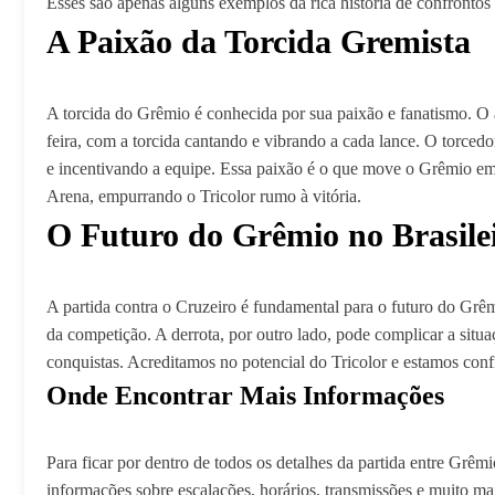
Esses são apenas alguns exemplos da rica história de confrontos 
A Paixão da Torcida Gremista
A torcida do Grêmio é conhecida por sua paixão e fanatismo. O 
feira, com a torcida cantando e vibrando a cada lance. O torce
e incentivando a equipe. Essa paixão é o que move o Grêmio em 
Arena, empurrando o Tricolor rumo à vitória.
O Futuro do Grêmio no Brasile
A partida contra o Cruzeiro é fundamental para o futuro do Grêm
da competição. A derrota, por outro lado, pode complicar a situ
conquistas. Acreditamos no potencial do Tricolor e estamos confi
Onde Encontrar Mais Informações
Para ficar por dentro de todos os detalhes da partida entre Grêmi
informações sobre escalações, horários, transmissões e muito m