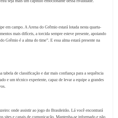
feira seja mais um capítulo emocionante dessa rivalidade.
ipe em campo. A Arena do Grêmio estará lotada nesta quarta-
entos mais difíceis, a torcida sempre esteve presente, apoiando
do Grêmio é a alma do time”. E essa alma estará presente na
 tabela de classificação e dar mais confiança para a sequência
ado e um técnico experiente, capaz de levar a equipe a grandes
vos.
zeiro: onde assistir ao jogo do Brasileirão. Lá você encontrará
sos sites e canais de comunicação. Mantenha-se informado e não