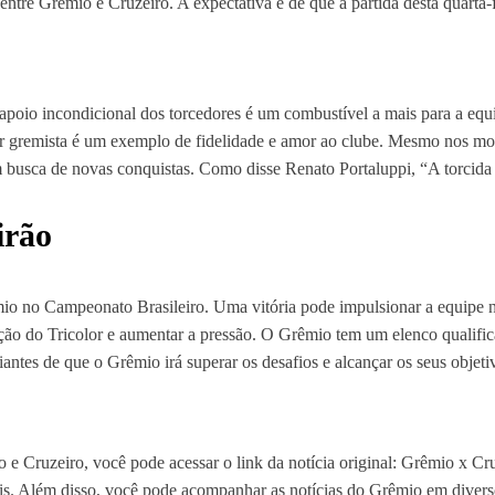
entre Grêmio e Cruzeiro. A expectativa é de que a partida desta quarta-
apoio incondicional dos torcedores é um combustível a mais para a equ
dor gremista é um exemplo de fidelidade e amor ao clube. Mesmo nos mom
busca de novas conquistas. Como disse Renato Portaluppi, “A torcida 
irão
io no Campeonato Brasileiro. Uma vitória pode impulsionar a equipe na
ação do Tricolor e aumentar a pressão. O Grêmio tem um elenco qualific
antes de que o Grêmio irá superar os desafios e alcançar os seus objeti
o e Cruzeiro, você pode acessar o link da notícia original: Grêmio x Cru
ais. Além disso, você pode acompanhar as notícias do Grêmio em diver