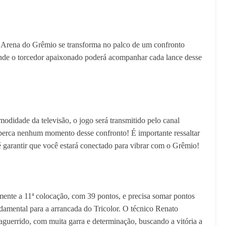
 a Arena do Grêmio se transforma no palco de um confronto
 onde o torcedor apaixonado poderá acompanhar cada lance desse
modidade da televisão, o jogo será transmitido pelo canal
o perca nenhum momento desse confronto! É importante ressaltar
 é garantir que você estará conectado para vibrar com o Grêmio!
mente a 11ª colocação, com 39 pontos, e precisa somar pontos
ndamental para a arrancada do Tricolor. O técnico Renato
guerrido, com muita garra e determinação, buscando a vitória a