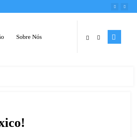
ão
Sobre Nós
xico!