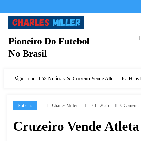
Pular
para
o
conteúdo
I
Pioneiro Do Futebol
No Brasil
Página inicial
Notícias
Cruzeiro Vende Atleta – Isa Haas
Notícias
Charles Miller
17.11.2025
0 Comentár
Cruzeiro Vende Atleta