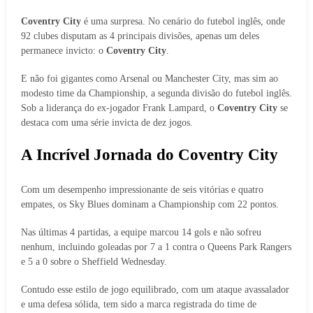
Coventry City
é uma surpresa. No cenário do futebol inglês, onde
92 clubes disputam as 4 principais divisões, apenas um deles
permanece invicto: o
Coventry City
.
E não foi gigantes como Arsenal ou Manchester City, mas sim ao
modesto time da Championship, a segunda divisão do futebol inglês.
Sob a liderança do ex-jogador Frank Lampard, o
Coventry City
se
destaca com uma série invicta de dez jogos.
A Incrível Jornada do Coventry City
Com um desempenho impressionante de seis vitórias e quatro
empates, os Sky Blues dominam a Championship com 22 pontos.
Nas últimas 4 partidas, a equipe marcou 14 gols e não sofreu
nenhum, incluindo goleadas por 7 a 1 contra o Queens Park Rangers
e 5 a 0 sobre o Sheffield Wednesday.
Contudo esse estilo de jogo equilibrado, com um ataque avassalador
e uma defesa sólida, tem sido a marca registrada do time de