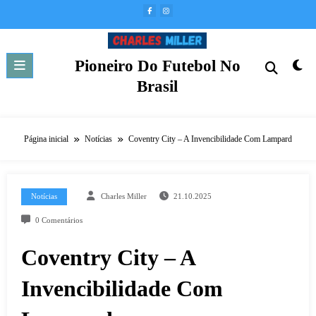
Pular
para
o
conteúdo
Pioneiro Do Futebol No
Brasil
Página inicial
Notícias
Coventry City – A Invencibilidade Com Lampard
Notícias
Charles Miller
21.10.2025
0 Comentários
Coventry City – A
Invencibilidade Com