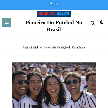
Pular
para
o
conteúdo
Pioneiro Do Futebol No
Brasil
Página inicial
História da Fundação do Corinthians