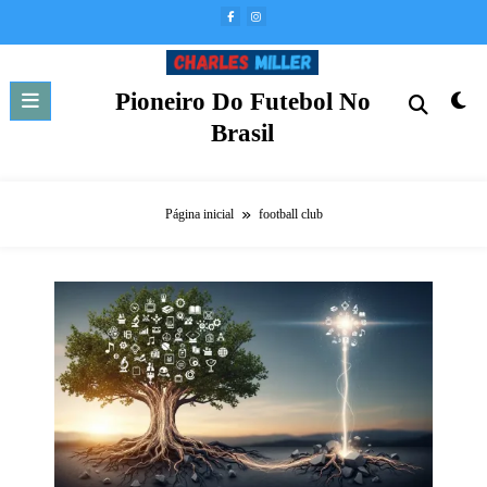
Pular
para
o
conteúdo
Pioneiro Do Futebol No
Brasil
Página inicial
football club