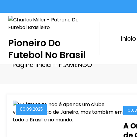
Pular
para
o
conteúdo
Inicio
Pioneiro Do
Futebol No Brasil
Página inicial
FLAMENGO
06.09.2025
CLUB
A O
de 